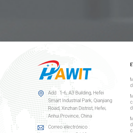
E
M
d
Add : 1-6, A3 Building, Hefei
M
Smart Industrial Park, Qianjiang
c
d
Road, Xinzhan Distrist, Hefei,
Anhui Province, China
M
d
Correo electrónico :
c