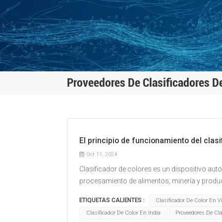
Proveedores De Clasificadores D
El principio de funcionamiento del clasi
Oct 11, 2024
Clasificador de colores es un dispositivo aut
procesamiento de alimentos, minería y product
funcionamiento se puede dividir en los siguie
ETIQUETAS CALIENTES :
Clasificador De Color En 
clasificar se entregan a la entrada de alimenta
Clasificador De Color En India
Proveedores De Cla
alimentación comienza a vibrar, distribuyendo