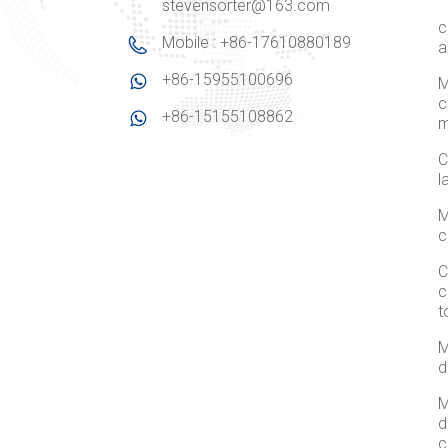
stevensorter@163.com
c
Mobile : +86-17610880189
a
+86-15955100696
M
c
+86-15155108862
m
C
l
M
c
C
c
t
M
d
M
d
c