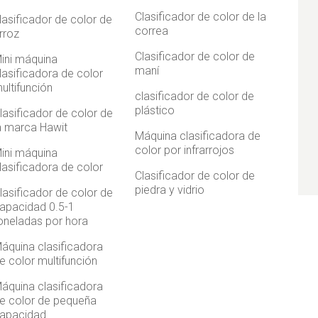
Clasificador de color de la
lasificador de color de
correa
rroz
Clasificador de color de
ini máquina
maní
lasificadora de color
ultifunción
clasificador de color de
plástico
lasificador de color de
a marca Hawit
Máquina clasificadora de
color por infrarrojos
ini máquina
lasificadora de color
Clasificador de color de
piedra y vidrio
lasificador de color de
apacidad 0.5-1
oneladas por hora
áquina clasificadora
e color multifunción
áquina clasificadora
e color de pequeña
apacidad