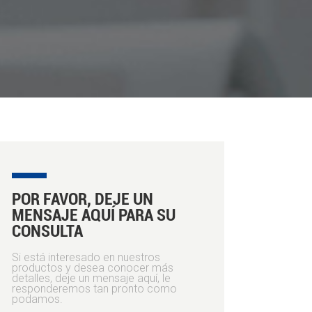
POR FAVOR, DEJE UN
MENSAJE AQUÍ PARA SU
CONSULTA
Si está interesado en nuestros
productos y desea conocer más
detalles, deje un mensaje aquí, le
responderemos tan pronto como
podamos.