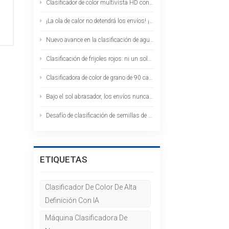
Clasificador de color multivista HD con IA | Clasificación de pistachos desde todos los ángulos y sin puntos ciegos
¡La ola de calor no detendrá los envíos! ¡Las clasificadoras de color HAWIT se envían al extranjero en grandes cantidades!
Nuevo avance en la clasificación de agujeros de gusano: las lentes cruzadas permiten la obtención de imágenes multiángulo: un paso equivale a dos.
Clasificación de frijoles rojos: ni un solo frijol de agujero de gusano queda: el clasificador de color de aprendizaje profundo con IA ataca con precisión.
Clasificadora de color de grano de 90 canales --- Clasificación de colza: Alto rendimiento, alta precisión, captura de granos descoloridos e impurezas de una sola vez.
Bajo el sol abrasador, los envíos nunca se detienen: 39 clasificadoras de color están listas para partir hacia el extranjero.
Desafío de clasificación de semillas de girasol: ¿Cómo resolver el problema de los agujeros de gusano y las manchas blancas? El clasificador de colores con IA proporciona la respuesta.
,
ETIQUETAS
Clasificador De Color De Alta
Definición Con IA
Máquina Clasificadora De