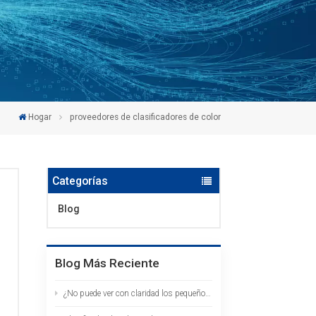
Hogar
proveedores de clasificadores de color
Categorías
Blog
Blog Más Reciente
¿No puede ver con claridad los pequeños fragmentos de cáscara de nuez? El clasificador de color HD con IA los identifica de un vistazo.