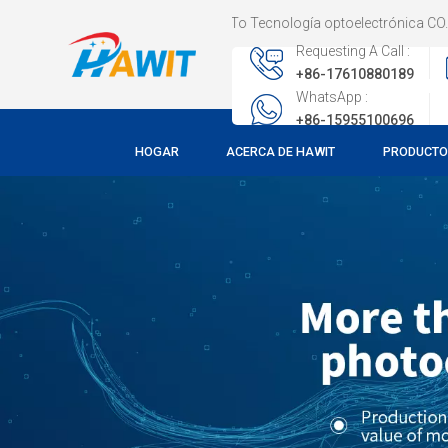
Welcome To Tecnología optoelectrónica CO., LTD de He
Requesting A Call :
+86-17610880189
WhatsApp :
+86-15955100696
HOGAR
ACERCA DE HAWIT
PRODUCT