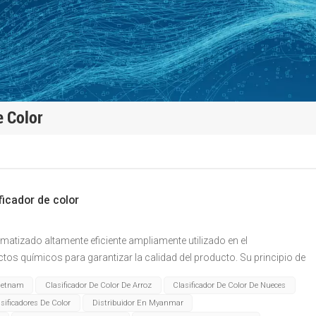
e Color
ficador de color
omatizado altamente eficiente ampliamente utilizado en el
os químicos para garantizar la calidad del producto. Su principio de
ntes pasos clave:&nbsp;Sistema de alimentación: los materiales a
Vietnam
Clasificador De Color De Arroz
Clasificador De Color De Nueces
ción a través de una cinta transportadora. El dispositivo de
sificadores De Color
Distribuidor En Myanmar
 el material uniformemente en el canal de alimentación. Bajo la acción