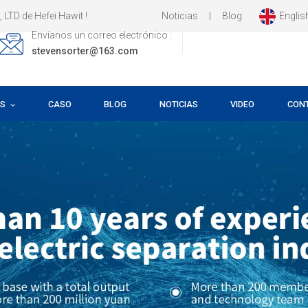
Noticias
|
Blog
Englis
fei Hawit !
Envíanos un correo electrónico :
stevensorter@163.com
OS
CASO
BLOG
NOTICIAS
VIDEO
CON