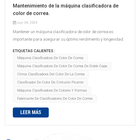
Mantenimiento de la máquina clasificadora de
color de correa.
Jun 04, 2024
Mantener un máquina clasificadora de color de correa es
importante para asegurar su óptimo rendimiento y longevidad.
Aquí tienes algunos consejos de mantenimiento para un Hawit.
ETIQUETAS CALIENTES :
máquina clasificadora de color de cinta de doble capa:Limpieza
Máquina Clasificadora De Color De Correa
periódica: Mantenga la máquina y sus componentes limpios
Máquina Clasificadora De Color De Correa De Doble Capa
para evitar la acumulación de polvo, escombros o residuos.
China Clasificadora Del Color De La Correa
Limpie las correas, los conductos y los sensores ópticos con
Clasificador De Color De Cinturón Picante
regularidad con un paño suave o un cepillo. Evite el uso de
Máquina Clasificadora De Colores Y Formas
productos químicos agresivos que puedan dañar la
Fabricante De Clasificadores De Color De Correa
máquina.Inspección y ajuste de correas: compruebe
periódicamente el estado de las correas. Asegúrese de que estén
LEER MÁS
correctamente tensados y alineados. Las correas flojas o
desalineadas pueden afectar la precisión y el rendimiento de la
clasificación. Ajuste o reemplace las correas según sea
necesario.Limpieza del sistema óptico: limpie los sensores