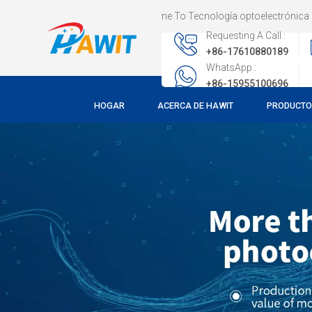
Welcome To Tecnología optoelectrónica CO., LTD de 
Requesting A Call :
+86-17610880189
WhatsApp :
+86-15955100696
HOGAR
ACERCA DE HAWIT
PRODUCT