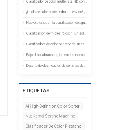
Clasificador de color multivista HD con IA | Clasificación de pistachos desde todos los ángulos y sin puntos ciegos
¡La ola de calor no detendrá los envíos! ¡Las clasificadoras de color HAWIT se envían al extranjero en grandes cantidades!
Nuevo avance en la clasificación de agujeros de gusano: las lentes cruzadas permiten la obtención de imágenes multiángulo: un paso equivale a dos.
Clasificación de frijoles rojos: ni un solo frijol de agujero de gusano queda: el clasificador de color de aprendizaje profundo con IA ataca con precisión.
Clasificadora de color de grano de 90 canales --- Clasificación de colza: Alto rendimiento, alta precisión, captura de granos descoloridos e impurezas de una sola vez.
Bajo el sol abrasador, los envíos nunca se detienen: 39 clasificadoras de color están listas para partir hacia el extranjero.
Desafío de clasificación de semillas de girasol: ¿Cómo resolver el problema de los agujeros de gusano y las manchas blancas? El clasificador de colores con IA proporciona la respuesta.
ETIQUETAS
AI High-Definition Color Sorter
z
Nut Kernel Sorting Machine
Clasificador De Color Pistacho