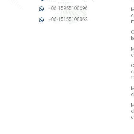
+86-15955100696
M
c
+86-15155108862
m
C
l
M
c
C
c
t
M
d
M
d
c