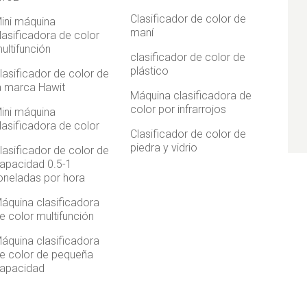
Clasificador de color de
ini máquina
maní
lasificadora de color
ultifunción
clasificador de color de
plástico
lasificador de color de
a marca Hawit
Máquina clasificadora de
color por infrarrojos
ini máquina
lasificadora de color
Clasificador de color de
piedra y vidrio
lasificador de color de
apacidad 0.5-1
oneladas por hora
áquina clasificadora
e color multifunción
áquina clasificadora
e color de pequeña
apacidad