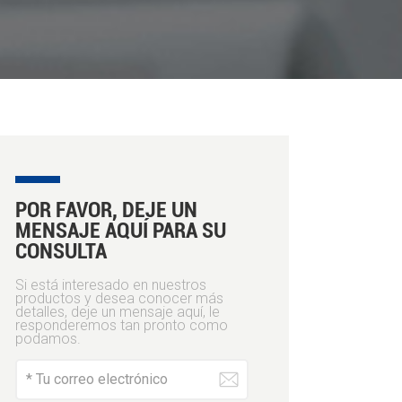
a
POR FAVOR, DEJE UN
MENSAJE AQUÍ PARA SU
CONSULTA
Si está interesado en nuestros
productos y desea conocer más
detalles, deje un mensaje aquí, le
responderemos tan pronto como
podamos.