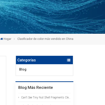
Hogar
Clasificador de color más vendido en China
Categorías
Blog
Blog Más Reciente
Can't See Tiny Nut Shell Fragments Clearly? The AI HD Color Sorter Identifies Them at a Glance