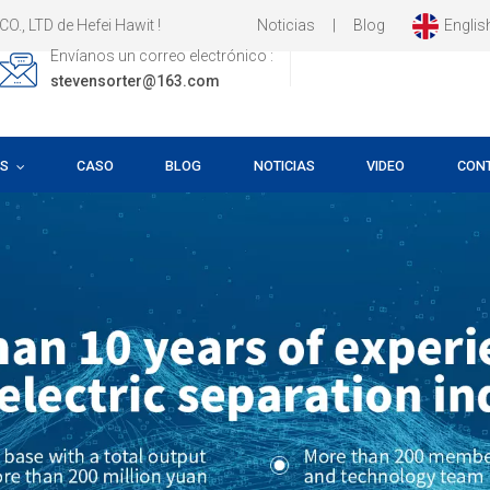
Noticias
|
Blog
Englis
Hefei Hawit !
Envíanos un correo electrónico :
stevensorter@163.com
OS
CASO
BLOG
NOTICIAS
VIDEO
CON