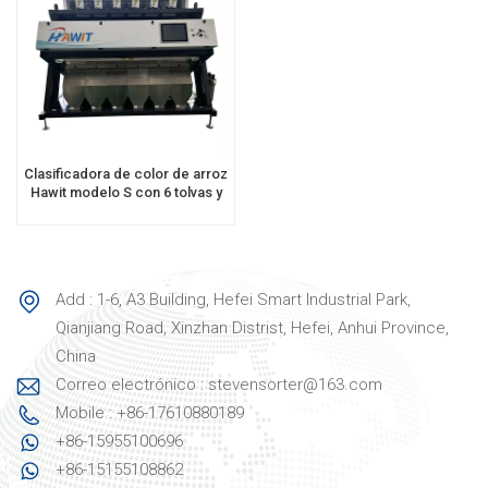
Clasificadora de color de arroz
Hawit modelo S con 6 tolvas y
378 canales.
Add : 1-6, A3 Building, Hefei Smart Industrial Park,
Qianjiang Road, Xinzhan Distrist, Hefei, Anhui Province,
China
Correo electrónico : stevensorter@163.com
Mobile : +86-17610880189
+86-15955100696
+86-15155108862