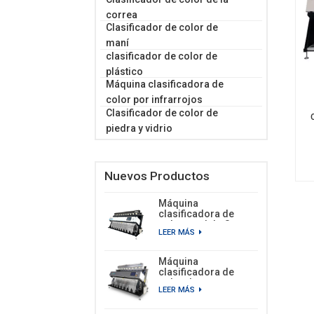
correa
Clasificador de color de
maní
clasificador de color de
plástico
Máquina clasificadora de
color por infrarrojos
Clasificador de color de
piedra y vidrio
Nuevos Productos
Máquina
clasificadora de
color modelo S con
LEER MÁS
10 tolvas y 630
canales.
Máquina
clasificadora de
color de grano
LEER MÁS
multifunción modelo
Hawit ST