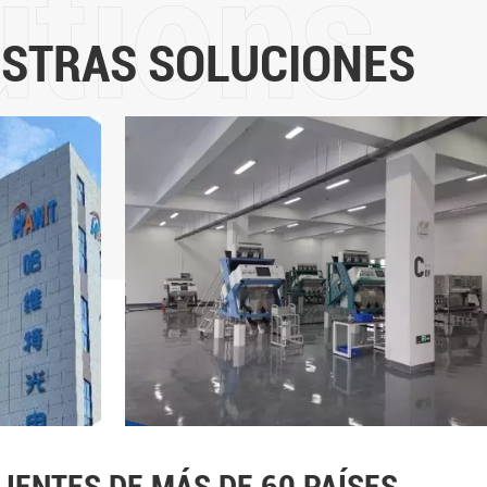
es la búsqueda y el compro
Technology Co., Ltd a la t
STRAS SOLUCIONES
años de desarrollo, se ha 
de clasificación inteligent
clasificadores de color inte
a la vanguardia y se ha ex
regiones.Hefei Hawit Optoel
su misión, se enorgullecerá
"el cliente primero, la excel
innovación, la equidad y la ju
para unir fuerzas, promover 
fabricación inteligente e 
inteligente, trabajo más fác
IENTES DE MÁS DE 60 PAÍSES