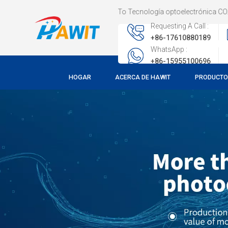
Welcome To Tecnología optoelectrónica CO., LTD de Hefei Hawit 
Requesting A Call :
+86-17610880189
WhatsApp :
+86-15955100696
HOGAR
ACERCA DE HAWIT
PRODUCT