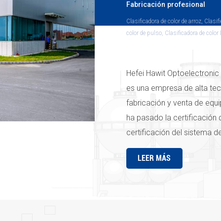
Fabricación profesional
Clasificadora de color de arroz, Clasif
color de pulso, Clasificadora de color 
Clasificadora de color de correa, Mini
clasificadora de color, Clasificadora de
infrarroja, Clasificadora de color de m
Hefei Hawit Optoelectronic 
Clasificadora de color de plástico
es una empresa de alta tec
fabricación y venta de equi
ha pasado la certificación 
certificación del sistema de
sistema de gestión de salu
LEER MÁS
"Hawit" han pasado la certi
gestión de calidad ha garan
servicios de la empresa, y 
incluso en el mundo. "Clasi