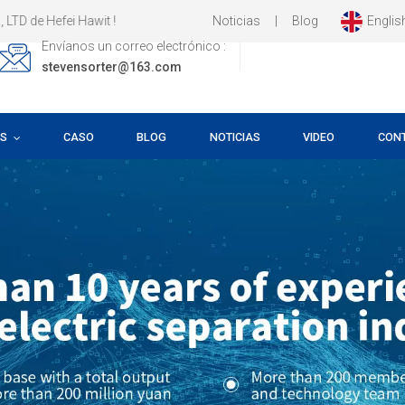
Noticias
|
Blog
Englis
!
Envíanos un correo electrónico :
stevensorter@163.com
OS
CASO
BLOG
NOTICIAS
VIDEO
CON