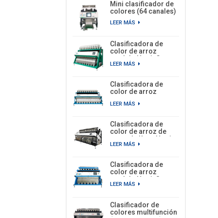
Mini clasificador de
colores (64 canales)
LEER MÁS
Clasificadora de
color de arroz
modelo Hawit G con
LEER MÁS
8 tolvas y 504
canales.
Clasificadora de
color de arroz
modelo Hawit G con
LEER MÁS
10 tolvas y 630
canales.
Clasificadora de
color de arroz de
una sola línea Hawit
LEER MÁS
con 12 tolvas y 756
canales.
Clasificadora de
color de arroz
modelo Hawit S con
LEER MÁS
7 tolvas y 441
canales.
Clasificador de
colores multifunción