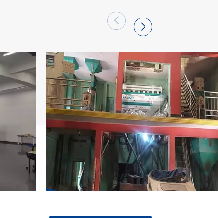
miso de Hefei Hawit Optoelectronic
ecnología de selección de color.Después de 5
convertido en una gran base de producción
e y la participación de mercado de los
ligentes de la serie de la marca "Hawit" está
portado con éxito a más de 60 países y
ectronic Technology Co., Ltd se adherirá a
, se adherirá a los valores fundamentales de
encia en la calidad, el liderazgo en
sticia", utilizará la tecnología y la fuerza
el ¡actualización de la industria de
implementación de la misión de "cambio
il y vida mejor"!