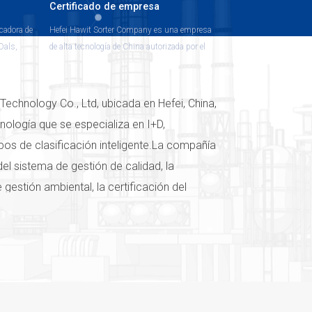
Certificado de empresa
icadora de
Hefei Hawit Sorter Company es una empresa
Dals,
de alta tecnología de China autorizada por el
Departamento de Tecnología de China
 color
aní,
Technology Co., Ltd, ubicada en Hefei, China,
nología que se especializa en I+D,
pos de clasificación inteligente.La compañía
del sistema de gestión de calidad, la
 gestión ambiental, la certificación del
d ocupacional y los productos de la serie
ficación CE de la UE. El estricto sistema de
tizado la calidad de los productos y
ha establecido la marca Hawit" en el país e
ficador de color: estamos en todas partes"