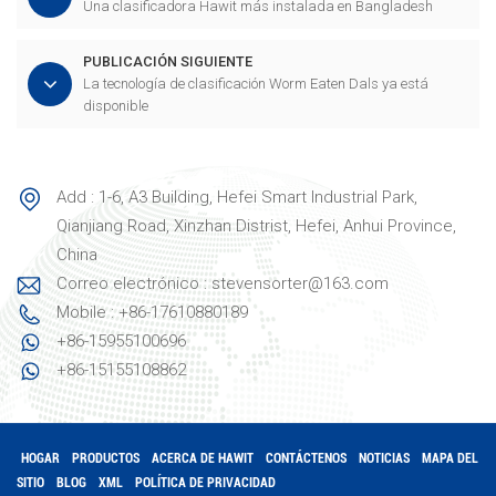
Una clasificadora Hawit más instalada en Bangladesh
PUBLICACIÓN SIGUIENTE
La tecnología de clasificación Worm Eaten Dals ya está
disponible
Add : 1-6, A3 Building, Hefei Smart Industrial Park,
Qianjiang Road, Xinzhan Distrist, Hefei, Anhui Province,
China
Correo electrónico : stevensorter@163.com
Mobile : +86-17610880189
+86-15955100696
+86-15155108862
HOGAR
PRODUCTOS
ACERCA DE HAWIT
CONTÁCTENOS
NOTICIAS
MAPA DEL
SITIO
BLOG
XML
POLÍTICA DE PRIVACIDAD